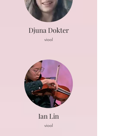
Djuna Dokter
viool
Ian Lin
viool