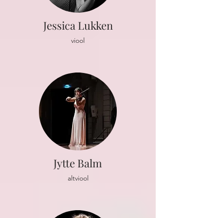
Jessica Lukken
viool
Jytte Balm
altviool