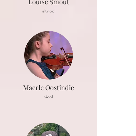
Louise Smout
altviool
Maerle Oostindie
viool