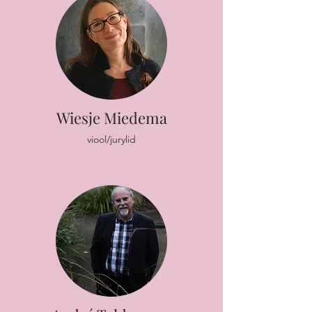
Wiesje Miedema
viool/jurylid