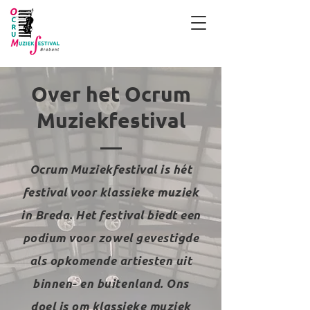
Over het Ocrum
Muziekfestival
Ocrum Muziekfestival is hét
festival voor klassieke muziek
in Breda. Het festival biedt een
podium voor zowel gevestigde
als opkomende artiesten uit
binnen- en buitenland. Ons
doel is om klassieke muziek