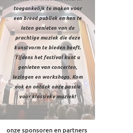
toegankelijk te maken voor
een breed publiek en hen te
laten genieten van de
prachtige muziek die deze
kunstvorm te bieden heeft.
Tijdens het festival kunt u
genieten van concerten,
lezingen en workshops. Kom
ook en ontdek onze passie
voor klassieke muziek!
onze sponsoren en partners