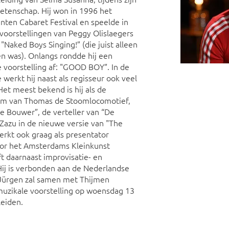
etenschap. Hij won in 1996 het
nten Cabaret Festival en speelde in
oorstellingen van Peggy Olislaegers
 "Naked Boys Singing!” (die juist alleen
n was). Onlangs rondde hij een
 voorstelling af: "GOOD BOY”. In de
 werkt hij naast als regisseur ook veel
Het meest bekend is hij als de
em van Thomas de Stoomlocomotief,
e Bouwer”, de verteller van “De
 Zazu in de nieuwe versie van "The
werkt ook graag als presentator
oor het Amsterdams Kleinkunst
ft daarnaast improvisatie- en
Hij is verbonden aan de Nederlandse
 Jürgen zal samen met Thijmen
uzikale voorstelling op woensdag 13
eiden.