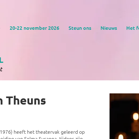
e
20-22 november 2026
Steun ons
Nieuws
Het f
n Theuns
1976) heeft het theatervak geleerd op
eiding van Selma Susanna, tijdens zijn