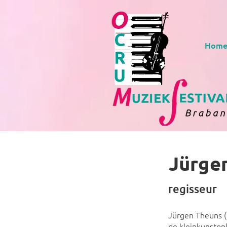
Hom
Jürge
regisseur
Jürgen Theuns (
de kleinkunstopl