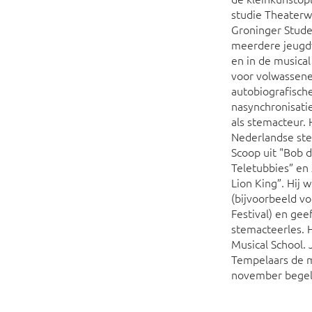
studie Theaterw
Groninger Stude
meerdere jeugdv
en in de musical
voor volwassene
autobiografische
nasynchronisatie
als stemacteur. 
Nederlandse st
Scoop uit "Bob d
Teletubbies” en
Lion King”. Hij 
(bijvoorbeeld v
Festival) en gee
stemacteerles. 
Musical School.
Tempelaars de m
november begel