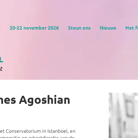
e
20-22 november 2026
Steun ons
Nieuws
Het f
hes Agoshian
et Conservatorium in Istanboel, en
ompositie en orkestdirectie aan de