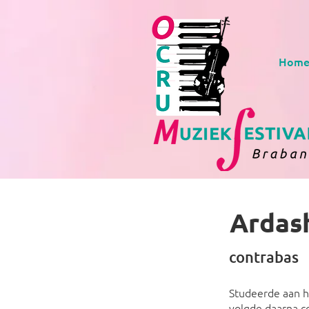
Hom
Ardas
contrabas
Studeerde aan h
volgde daarna c