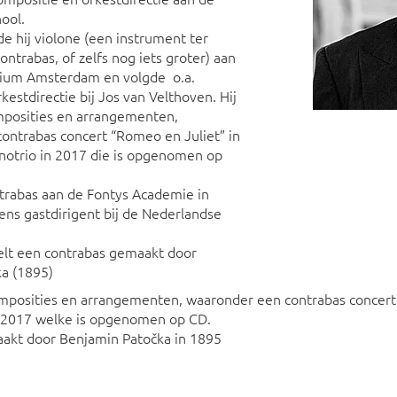
ool.
e hij violone (een instrument ter
ontrabas, of zelfs nog iets groter) aan
rium Amsterdam en volgde o.a.
kestdirectie bij Jos van Velthoven. Hij
mposities en arrangementen,
ontrabas concert “Romeo en Juliet” in
notrio in 2017 die is opgenomen op
ntrabas aan de Fontys Academie in
vens gastdirigent bij de Nederlandse
lt een contrabas gemaakt door
a (1895)
omposities en arrangementen, waaronder een contrabas concert
n 2017 welke is opgenomen op CD.
akt door Benjamin Patočka in 1895