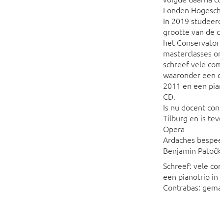
Londen Hogesch
In 2019 studeerd
grootte van de c
het Conservato
masterclasses or
schreef vele co
waaronder een c
2011 en een pia
CD.
Is nu docent co
Tilburg en is te
Opera
Ardaches bespee
Benjamin Patočk
Schreef: vele c
een pianotrio i
Contrabas: gema