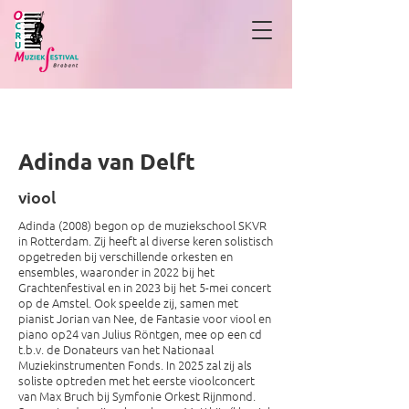
Adinda van Delft
Adinda van Delft
viool
Adinda (2008) begon op de muziekschool SKVR
in Rotterdam. Zij heeft al diverse keren solistisch
opgetreden bij verschillende orkesten en
ensembles, waaronder in 2022 bij het
Grachtenfestival en in 2023 bij het 5-mei concert
op de Amstel. Ook speelde zij, samen met
pianist Jorian van Nee, de Fantasie voor viool en
piano op24 van Julius Röntgen, mee op een cd
t.b.v. de Donateurs van het Nationaal
Muziekinstrumenten Fonds. In 2025 zal zij als
soliste optreden met het eerste vioolconcert
van Max Bruch bij Symfonie Orkest Rijnmond.