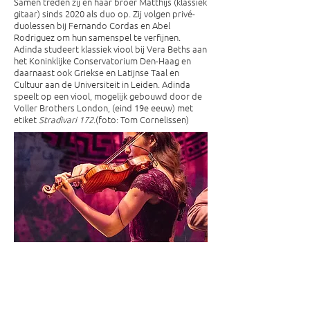
Samen treden zij en haar broer Matthijs (klassiek
gitaar) sinds 2020 als duo op. Zij volgen privé-
duolessen bij Fernando Cordas en Abel
Rodriguez om hun samenspel te verfijnen.
Adinda studeert klassiek viool bij Vera Beths aan
het Koninklijke Conservatorium Den-Haag en
daarnaast ook Griekse en Latijnse Taal en
Cultuur aan de Universiteit in Leiden. Adinda
speelt op een viool, mogelijk gebouwd door de
Voller Brothers London, (eind 19e eeuw) met
etiket
Stradivari 172.
(foto: Tom Cornelissen)